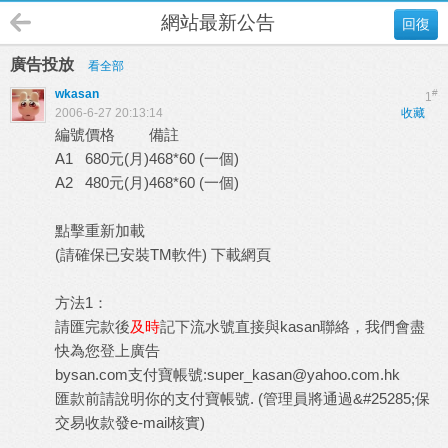
網站最新公告
回復
廣告投放
看全部
wkasan
#
1
2006-6-27 20:13:14
收藏
編號
價格
備註
A1
680元(月)
468*60 (一個)
A2
480元(月)
468*60 (一個)
點擊重新加載
(請確保已安裝TM軟件)
下載網頁
方法1：
請匯完款後
及時
記下流水號直接與
kasan
聯絡，我們會盡
快為您登上廣告
bysan.com支付寶帳號:super_kasan@yahoo.com.hk
匯款前請說明你的支付寶帳號. (管理員將通過&#25285;保
交易收款發e-mail核實)