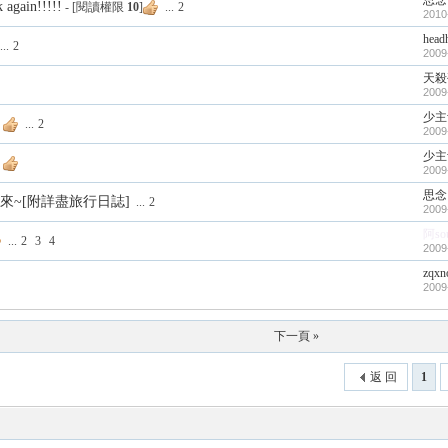
思念
 again!!!!!
- [閱讀權限
10
]
...
2
2010
head
...
2
2009
天殺
2009
少主
...
2
2009
少主
2009
思念
來~[附詳盡旅行日誌]
...
2
2009
阿so
...
2
3
4
2009
zqxn
2009
下一頁 »
返 回
1