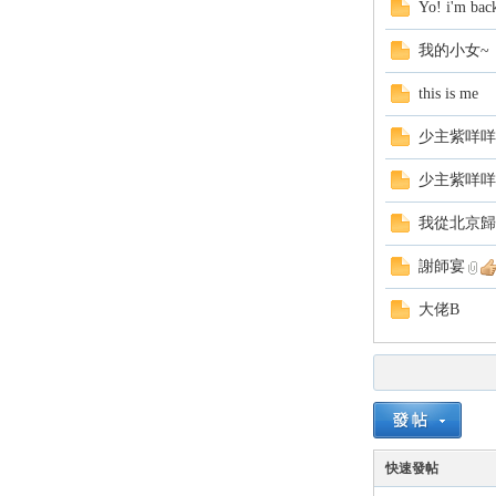
Yo! i'm back
我的小女~
this is me
少主紫咩咩
少主紫咩咩
我從北京歸
謝師宴
大佬B
快速發帖