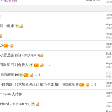
- 強力推薦
2008
monc
2012
step
咁白痴嫁
2012
monc
2012
hoja
$
2011
思念
小思是誰 (笑)
- [閱讀權限
5
]
2011
step
靚囝咪踩 否則會殺人
...
2
2011
寒靈
- [閱讀權限
10
]
...
2
2011
hoja
不帥勿踩.[只求加分a0a][已在7/9再加相]
- [閱讀權限
10
]
...
2
2011
step
 bysan 支持你
2011
monc
sband
- [售價
300
Z鈦]
2011