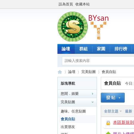
設為首頁
收藏本站
論壇
群組
家園
排行榜
論壇
完美貼圖
會員自貼
會員自貼
版塊導航
今日:
悠閒．娛樂
B
»
›
›
完美貼圖
趣味。任意貼圖
全部主題
最新
會員自貼
本區新規則 
出賣朋友