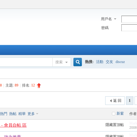
用戶名
密碼
熱搜:
活動
交友
discuz
搜索
搜
0
|
主題:
89
|
排名:
12
索
返 回
1
新窗
熱門
熱帖
精華
更多
作者
Mar
隱藏置頂帖
- 會員自帖 區
2008
Mar
隱藏置頂帖