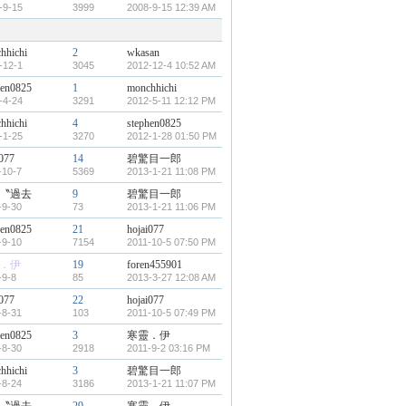
-9-15
3999
2008-9-15 12:39 AM
hhichi
2
wkasan
-12-1
3045
2012-12-4 10:52 AM
hen0825
1
monchhichi
-4-24
3291
2012-5-11 12:12 PM
hhichi
4
stephen0825
-1-25
3270
2012-1-28 01:50 PM
i077
14
碧驚目一郎
-10-7
5369
2013-1-21 11:08 PM
〝過去
9
碧驚目一郎
-9-30
73
2013-1-21 11:06 PM
hen0825
21
hojai077
-9-10
7154
2011-10-5 07:50 PM
．伊
19
foren455901
-9-8
85
2013-3-27 12:08 AM
i077
22
hojai077
-8-31
103
2011-10-5 07:49 PM
hen0825
3
寒靈．伊
-8-30
2918
2011-9-2 03:16 PM
hhichi
3
碧驚目一郎
-8-24
3186
2013-1-21 11:07 PM