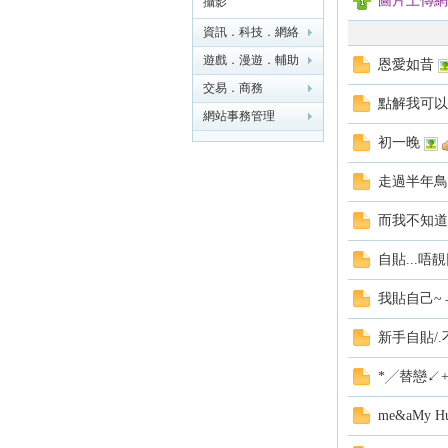
圖片上傳網 
攝影
資訊．科技．網絡
遊戲．漫遊．輔助
恩愛如昔
Ys
工具
交易．商務
點解我可以
網站事務管理
初一晚
走過半年鳥;
而我不知道
自貼...唔
an
我貼自己~
新手自貼/.
*╱替戀↙+°
me&aMy Hu