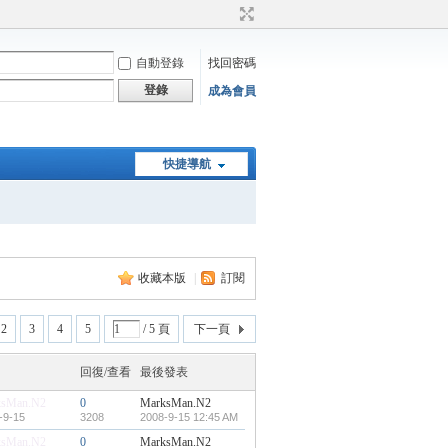
自動登錄
找回密碼
登錄
成為會員
快捷導航
收藏本版
|
訂閱
2
3
4
5
/ 5 頁
下一頁
回復/查看
最後發表
ksMan.N2
0
MarksMan.N2
-9-15
3208
2008-9-15 12:45 AM
ksMan.N2
0
MarksMan.N2