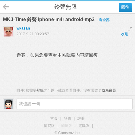
鈴聲無限
回復
MKJ-Time 鈴聲 iphone-m4r android-mp3
看全部
wkasan
#
1
2017-9-21 00:23:57
收藏
遊客，如果您要查看本帖隱藏內容請
回復
附件:
您需要
登錄
才可以下載或查看附件。沒有賬號？
成為會員
首頁
|
登錄
|
註冊
簡易版
|
觸屏版
|
電腦版
|
© Comsenz Inc.