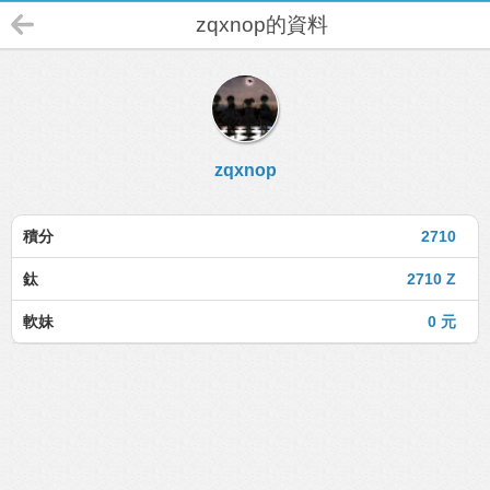
zqxnop的資料
zqxnop
積分
2710
鈦
2710 Z
軟妹
0 元