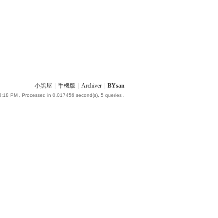
小黑屋
|
手機版
|
Archiver
|
BYsan
6:18 PM
, Processed in 0.017456 second(s), 5 queries .