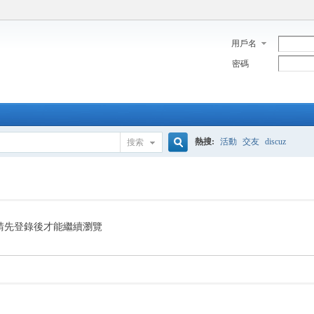
用戶名
密碼
熱搜:
活動
交友
discuz
搜索
搜
索
請先登錄後才能繼續瀏覽