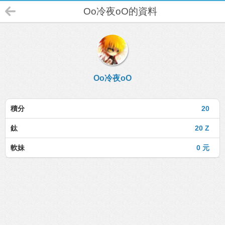
Oo冷夜oO的資料
Oo冷夜oO
積分
20
鈦
20 Z
軟妹
0 元