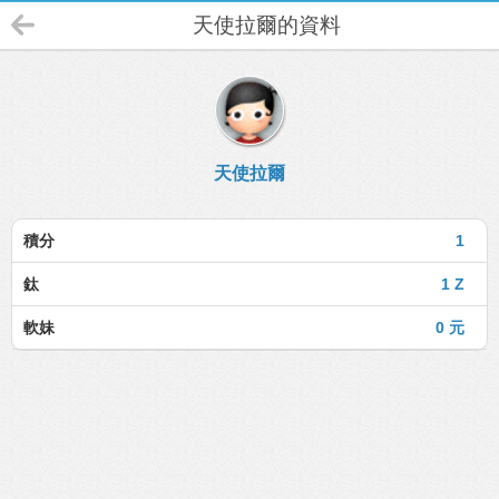
天使拉爾的資料
天使拉爾
積分
1
鈦
1 Z
軟妹
0 元