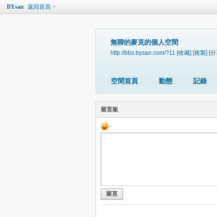
BYsan
返回首頁
無聊的麥克的個人空間
http://bbs.bysan.com/?11
[收藏]
[複製]
[分
空間首頁
動態
記錄
留言板
留言