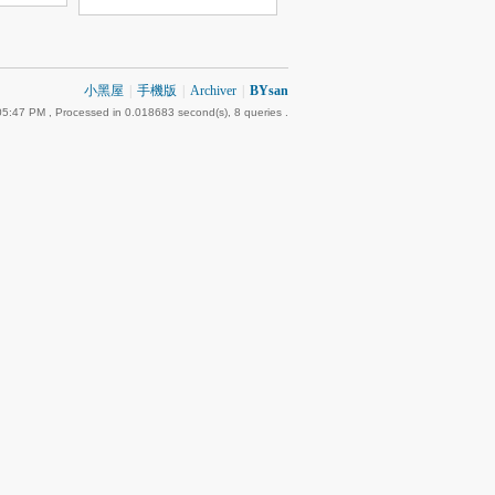
小黑屋
|
手機版
|
Archiver
|
BYsan
05:47 PM
, Processed in 0.018683 second(s), 8 queries .