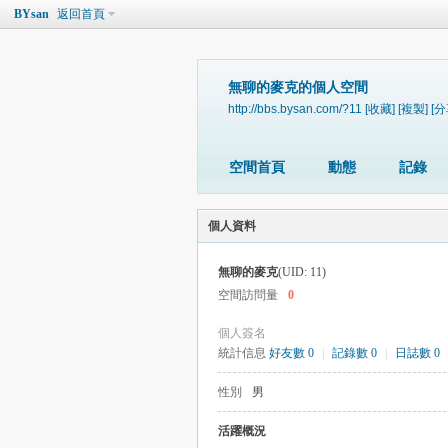
BYsan
返回首頁
無聊的麥克的個人空間
http://bbs.bysan.com/?11
[收藏]
[複製]
[分
空間首頁
動態
記錄
個人資料
無聊的麥克
(UID: 11)
空間訪問量
0
個人簽名
統計信息
好友數 0
|
記錄數 0
|
日誌數 0
性別
男
活躍概況