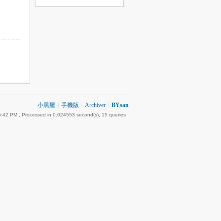
小黑屋
|
手機版
|
Archiver
|
BYsan
6:42 PM
, Processed in 0.024553 second(s), 15 queries .