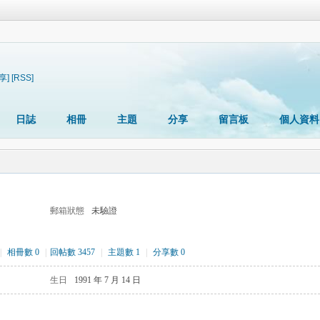
享]
[RSS]
日誌
相冊
主題
分享
留言板
個人資料
郵箱狀態
未驗證
|
相冊數 0
|
回帖數 3457
|
主題數 1
|
分享數 0
生日
1991 年 7 月 14 日