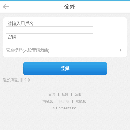
登錄
安全提問(未設置請忽略)
登錄
還沒有註冊？
首頁
|
登錄
|
註冊
簡易版
|
觸屏版
|
電腦版
|
© Comsenz Inc.